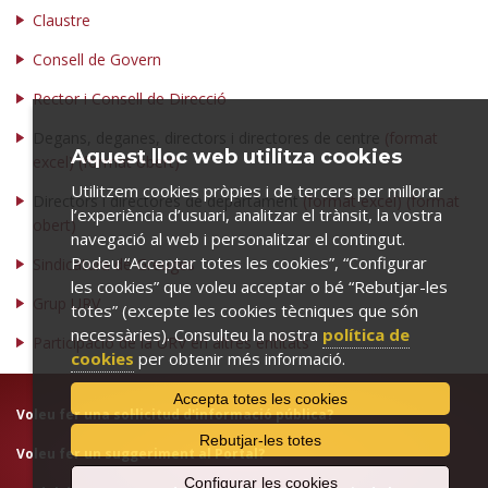
Claustre
Consell de Govern
Rector i Consell de Direcció
Degans, deganes, directors i directores de centre
(f
ormat
Aquest lloc web utilitza cookies
excel)
(
format obert
)
Utilitzem cookies pròpies i de tercers per millorar
Directors i directores de departament
(
format excel
)
(format
l’experiència d’usuari, analitzar el trànsit, la vostra
obert)
navegació al web i personalitzar el contingut.
Podeu “Acceptar totes les cookies”, “Configurar
Sindicatura de Greuges
les cookies” que voleu acceptar o bé “Rebutjar-les
Grup URV
totes” (excepte les cookies tècniques que són
necessàries). Consulteu la nostra
política de
Participació de la URV en altres entitats
cookies
per obtenir més informació.
Accepta totes les cookies
Voleu fer una
sol·licitud d'informació pública
?
Rebutjar-les totes
Voleu fer un
suggeriment al Portal
?
Configurar les cookies