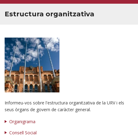
RECERCA I TRANSFERÈNCIA
Estructura organitzativa
COMPROMÍS SOCIAL
ESTUDIANTS
PERSONAL
ECONOMIA
Informeu-vos sobre l'estructura organitzativa de la URV i els
seus òrgans de govern de caràcter general.
Organigrama
Consell Social